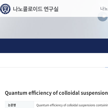
메
본
나노
뉴
문
바
으
로
로
가
바
기
로
가
기
Quantum efficiency of colloidal suspension
논문명
Quantum efficiency of colloidal suspensions containi