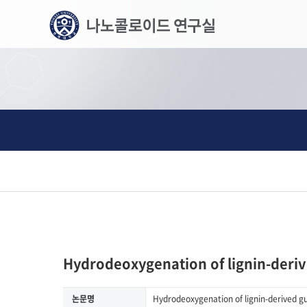
메
본
뉴
문
바
으
로
로
가
바
기
로
가
기
Hydrodeoxygenation of lignin-deriv
논문명
Hydrodeoxygenation of lignin-derived gu