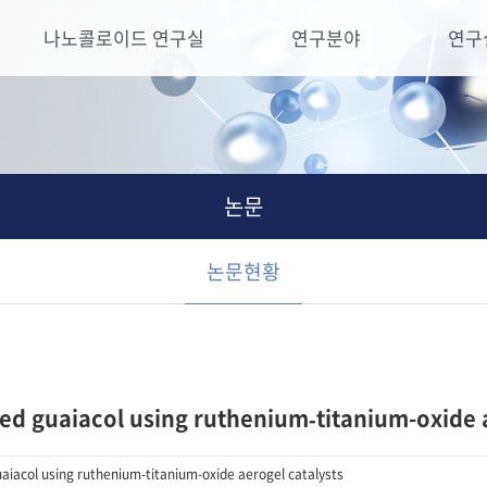
나노콜로이드 연구실
연구분야
연구
논문
논문현황
ed guaiacol using ruthenium‑titanium-oxide a
aiacol using ruthenium‑titanium-oxide aerogel catalysts