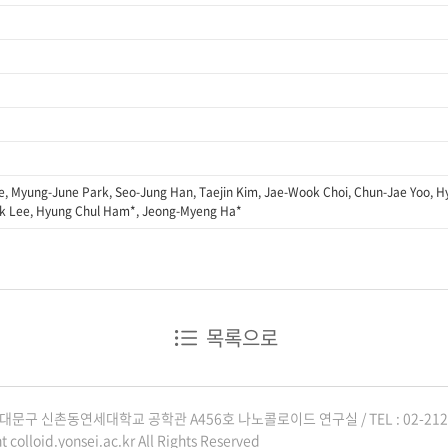
ee, Myung-June Park, Seo-Jung Han, Taejin Kim, Jae-Wook Choi, Chun-Jae Yoo,
k Lee, Hyung Chul Ham*, Jeong-Myeng Ha*
목록으로
문구 신촌동연세대학교 공학관 A456호 나노콜로이드 연구실 / TEL : 02-2123
t colloid.yonsei.ac.kr All Rights Reserved